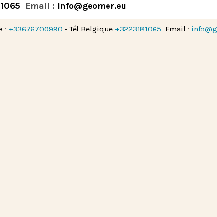
81065
Email :
info@geomer.eu
e :
+33676700990
- Tél Belgique
+3223181065
Email :
info@g