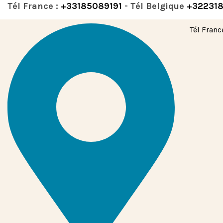
Tél France :
+33185089191
- Tél Belgique
+32231
Tél Franc