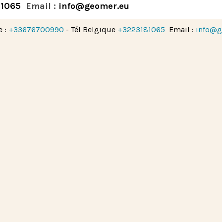
81065
Email :
info@geomer.eu
e :
+33676700990
- Tél Belgique
+3223181065
Email :
info@g