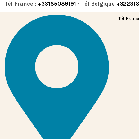
Tél France :
+33185089191
- Tél Belgique
+32231
Tél Franc