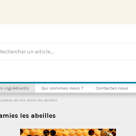
s ingrédients
Qui sommes-nous ?
Contactez-nous
n cadeau de nos amies les abeilles
amies les abeilles