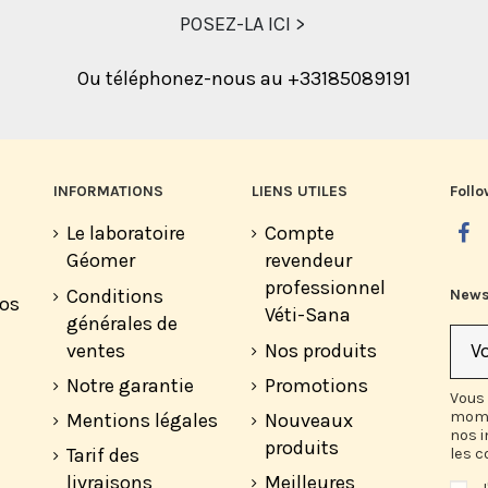
POSEZ-LA ICI >
Ou téléphonez-nous au +33185089191
INFORMATIONS
LIENS UTILES
Follo
Le laboratoire
Compte
Géomer
revendeur
professionnel
Conditions
News
vos
Véti-Sana
générales de
ventes
Nos produits
Notre garantie
Promotions
Vous 
mome
Mentions légales
Nouveaux
nos 
produits
Tarif des
les c
livraisons
Meilleures