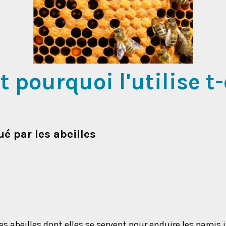
t pourquoi l'utilise t
é par les abeilles
es abeilles dont elles se servent pour enduire les parois