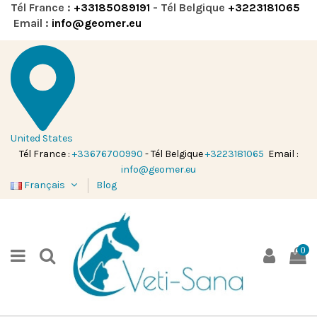
Tél France :
+33185089191
- Tél Belgique
+3223181065
Email :
info@geomer.eu
United States
Tél France :
+33676700990
- Tél Belgique
+3223181065
Email :
info@geomer.eu
Français
Blog
0