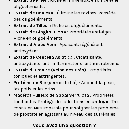
Extrait de Prêle
: Riche en minéraux, en silice et en
oligoéléments.
Extrait de Bouleau
: Élimine les toxines. Possède
des oligoéléments.
Extrait de Tilleul
: Riche en oligoéléments.
Extrait de Gingko Biloba
: Propriétés anti-âges.
Riche en oligoéléments.
Extrait d'Aloès Vera
: Apaisant, régénérant,
antioxydant.
Extrait de Centella Asiatica
: Cicatrisante,
antioxydante, anti-inflammatoire, antimicrobienne
Extrait d'Ulmaire (Reine des Prés)
: Propriétés
toniques et astringentes.
Protéine de Blé
(germe de blé) : Adoucit la peau,
les poils et les crins.
Macérât
Huileux de Sabal Serrulata
: Propriétés
tonifiantes. Protège des affections en urologie. Très
connu en Naturopathie pour soigner les problème
de prostate en agissant au niveau des surrénales.
Vous avez une question ?