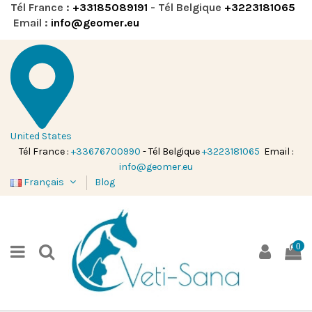
Tél France :
+33185089191
- Tél Belgique
+3223181065
Email :
info@geomer.eu
United States
Tél France :
+33676700990
- Tél Belgique
+3223181065
Email :
info@geomer.eu
Français
Blog
0