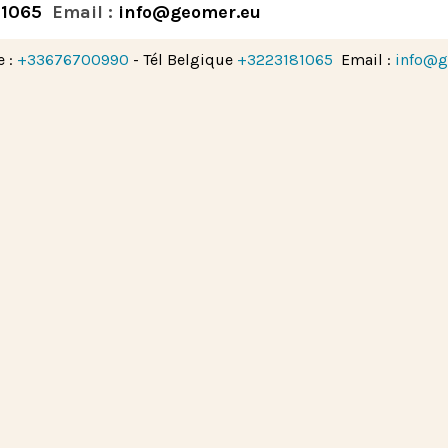
81065
Email :
info@geomer.eu
e :
+33676700990
- Tél Belgique
+3223181065
Email :
info@g