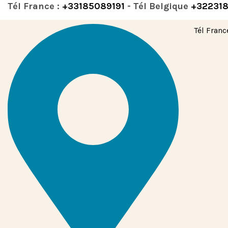
Tél France :
+33185089191
- Tél Belgique
+32231
Tél Franc