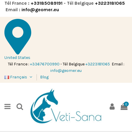
Tél France :
+33185089191
- Tél Belgique
+3223181065
Email :
info@geomer.eu
United States
Tél France :
+33676700990
- Tél Belgique
+3223181065
Email :
info@geomer.eu
Français
Blog
0