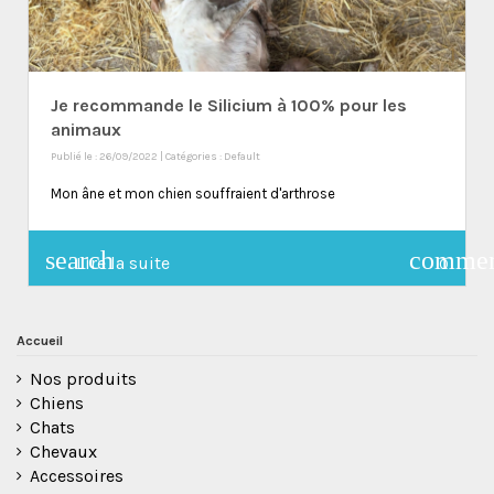
Je recommande le Silicium à 100% pour les
animaux
Publié le : 26/09/2022 | Catégories :
Default
Mon âne et mon chien souffraient d'arthrose
search
comme
Lire la suite
0
Accueil
Nos produits
Chiens
Chats
Chevaux
Accessoires