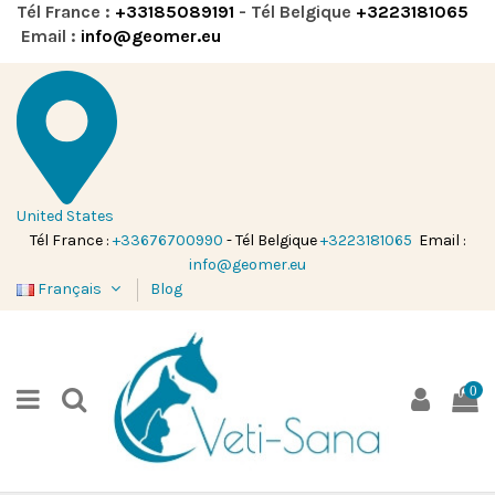
Tél France :
+33185089191
- Tél Belgique
+3223181065
Email :
info@geomer.eu
United States
Tél France :
+33676700990
- Tél Belgique
+3223181065
Email :
info@geomer.eu
Français
Blog
0