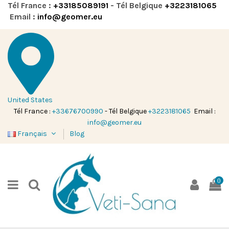
Tél France :
+33185089191
- Tél Belgique
+3223181065
Email :
info@geomer.eu
United States
Tél France :
+33676700990
- Tél Belgique
+3223181065
Email :
info@geomer.eu
Français
Blog
0