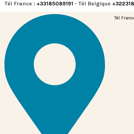
Tél France :
+33185089191
- Tél Belgique
+32231
Tél Franc