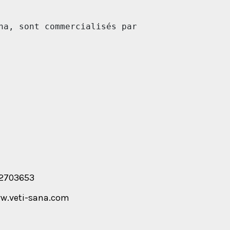
na, sont commercialisés par
12703653
ww.veti-sana.com