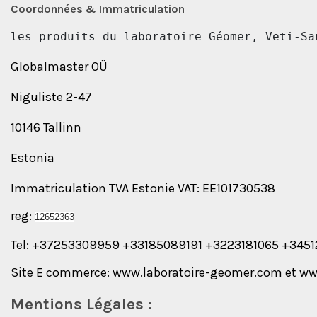
Coordonnées & Immatriculation
les produits du laboratoire Géomer, Veti-Sa
Globalmaster OÜ
Niguliste 2-47
10146 Tallinn
Estonia
Immatriculation TVA Estonie VAT: EE101730538
reg:
12652363
Tel: +37253309959 +33185089191 +3223181065 +345
Site E commerce: www.laboratoire-geomer.com et w
Mentions Légales :