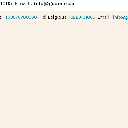
81065
Email :
info@geomer.eu
e :
+33676700990
- Tél Belgique
+3223181065
Email :
info@g