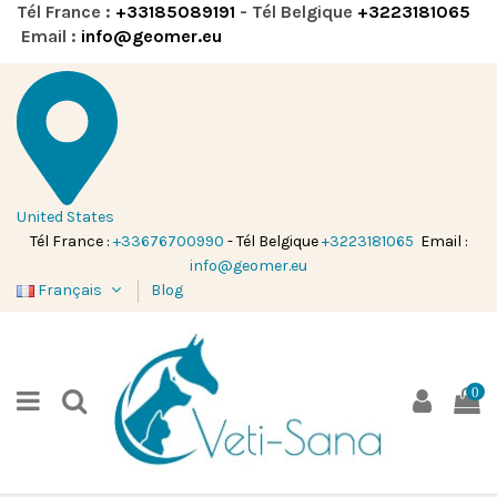
Tél France :
+33185089191
- Tél Belgique
+3223181065
Email :
info@geomer.eu
United States
Tél France :
+33676700990
- Tél Belgique
+3223181065
Email :
info@geomer.eu
Français
Blog
0