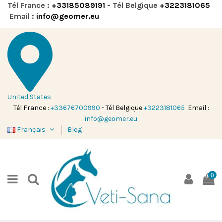
Tél France :
+33185089191
- Tél Belgique
+3223181065
Email :
info@geomer.eu
United States
Tél France :
+33676700990
- Tél Belgique
+3223181065
Email :
info@geomer.eu
Français
Blog
0