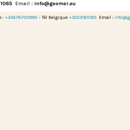
81065
Email :
info@geomer.eu
e :
+33676700990
- Tél Belgique
+3223181065
Email :
info@g