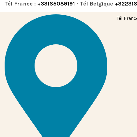
Tél France :
+33185089191
- Tél Belgique
+32231
Tél Franc