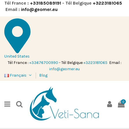
Tél France :
+33185089191
- Tél Belgique
+3223181065
Email :
info@geomer.eu
United States
Tél France :
+33676700990
- Tél Belgique
+3223181065
Email :
info@geomer.eu
Français
Blog
0