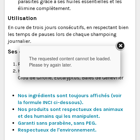
parasites grâce à ses huiles essentielles et les
élimine complètement.
Utilisation
En cure de trois jours consécutifs, en respectant bien
les temps de pauses lors de chaque shampoing
journalier.
Ses composants principaux
The requested content cannot be loaded.
Résine pure de Propolis naturelle.
Please try again later.
Huiles essentielles de Thym, Lavande, Citron,
Clou de Girofle, Eucalyptus, Baies de Genévrier
Nos ingrédients sont toujours affichés (voir
la
formule
INCI
ci-dessous
).
Nos produits sont respectueux des animaux
et des humains qui les manipulent.
Garanti sans parabène, sans PEG.
Respectueux de l'environnement.