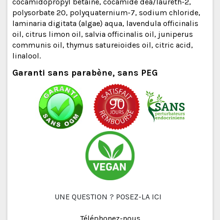
cocamidopropyl betaine, cocamide dea/laureth-2,
polysorbate 20, polyquaternium-7, sodium chloride,
laminaria digitata (algae) aqua, lavendula officinalis
oil, citrus limon oil, salvia officinalis oil, juniperus
communis oil, thymus satureioides oil, citric acid,
linalool.
Garanti sans parabène, sans PEG
UNE QUESTION ? POSEZ-LA ICI
Téléphonez-nous