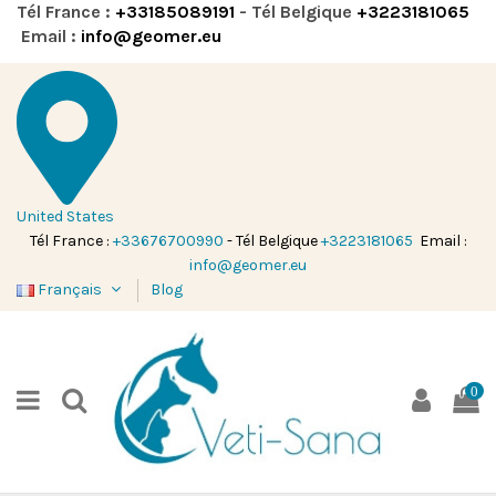
Tél France :
+33185089191
- Tél Belgique
+3223181065
Email :
info@geomer.eu
United States
Tél France :
+33676700990
- Tél Belgique
+3223181065
Email :
info@geomer.eu
Français
Blog
0