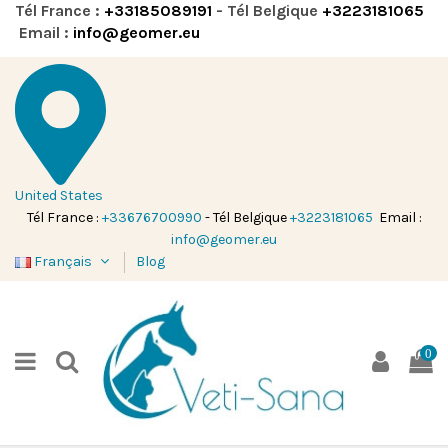
Tél France :
+33185089191
- Tél Belgique
+3223181065
Email :
info@geomer.eu
United States
Tél France :
+33676700990
- Tél Belgique
+3223181065
Email :
info@geomer.eu
Français
Blog
0