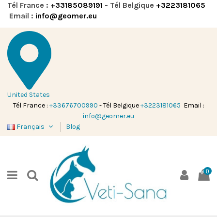
Tél France :
+33185089191
- Tél Belgique
+3223181065
Email :
info@geomer.eu
United States
Tél France :
+33676700990
- Tél Belgique
+3223181065
Email :
info@geomer.eu
Français
Blog
0