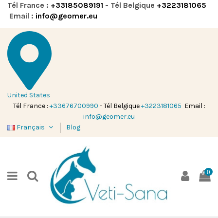
Tél France :
+33185089191
- Tél Belgique
+3223181065
Email :
info@geomer.eu
United States
Tél France :
+33676700990
- Tél Belgique
+3223181065
Email :
info@geomer.eu
Français
Blog
0