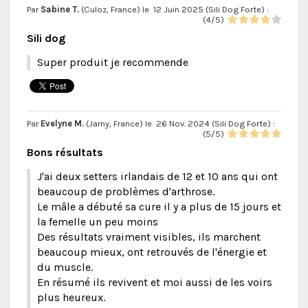
Par
Sabine T.
(Culoz, France) le
12 Juin 2025 (
Sili Dog Forte
) :
(
4
/
5
)
Sili dog
Super produit je recommende
Par
Evelyne M.
(Jarny, France) le
26 Nov. 2024 (
Sili Dog Forte
) :
(
5
/
5
)
Bons résultats
J'ai deux setters irlandais de 12 et 10 ans qui ont
beaucoup de problèmes d'arthrose.
Le mâle a débuté sa cure il y a plus de 15 jours et
la femelle un peu moins
Des résultats vraiment visibles, ils marchent
beaucoup mieux, ont retrouvés de l'énergie et
du muscle.
En résumé ils revivent et moi aussi de les voirs
plus heureux.